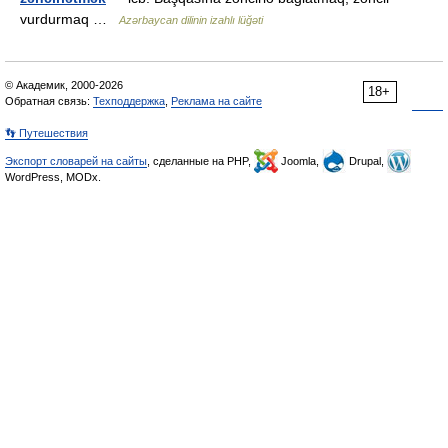
vurdurmaq …
Azərbaycan dilinin izahlı lüğəti
© Академик, 2000-2026
18+
Обратная связь:
Техподдержка
,
Реклама на сайте
👣 Путешествия
Экспорт словарей на сайты
, сделанные на PHP,
Joomla,
Drupal,
WordPress, MODx.