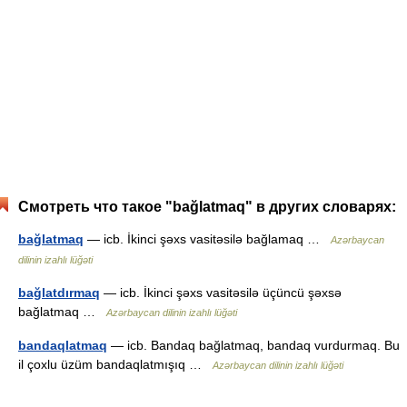
Смотреть что такое "bağlatmaq" в других словарях:
bağlatmaq
— icb. İkinci şəxs vasitəsilə bağlamaq …
Azərbaycan
dilinin izahlı lüğəti
bağlatdırmaq
— icb. İkinci şəxs vasitəsilə üçüncü şəxsə
bağlatmaq …
Azərbaycan dilinin izahlı lüğəti
bandaqlatmaq
— icb. Bandaq bağlatmaq, bandaq vurdurmaq. Bu
il çoxlu üzüm bandaqlatmışıq …
Azərbaycan dilinin izahlı lüğəti