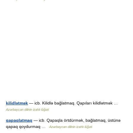
kilidlətmək
— icb. Kilidlə bağlatmaq. Qapıları kilidlətmək …
Azərbaycan dilinin izahlı lüğəti
qapaqlatmaq
— icb. Qapaqla örtdürmək, bağlatmaq, üstünə
qapaq qoydurmaq …
Azərbaycan dilinin izahlı lüğəti