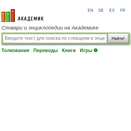
EN
DE
ES
FR
academic.ru
Словари и энциклопедии на Академике
Найти!
Толкования
Переводы
Книги
Игры ⚽