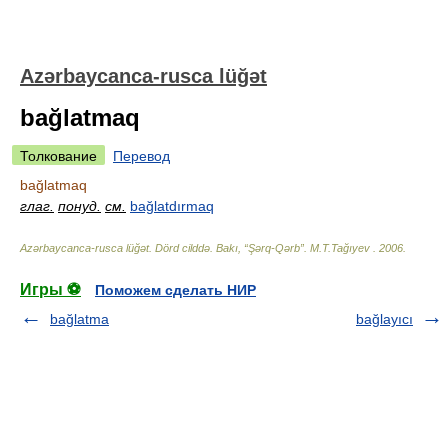
Azərbaycanca-rusca lüğət
bağlatmaq
Толкование
Перевод
bağlatmaq
глаг.
понуд.
см.
bağlatdırmaq
Azərbaycanca-rusca lüğət. Dörd cilddə. Bakı, “Şərq-Qərb”
.
M.T.Tağıyev
.
2006
.
Игры ⚽
Поможем сделать НИР
bağlatma
bağlayıcı