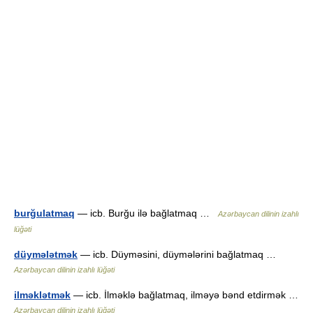
burğulatmaq
— icb. Burğu ilə bağlatmaq …
Azərbaycan dilinin izahlı
lüğəti
düymələtmək
— icb. Düyməsini, düymələrini bağlatmaq …
Azərbaycan dilinin izahlı lüğəti
ilməklətmək
— icb. İlməklə bağlatmaq, ilməyə bənd etdirmək …
Azərbaycan dilinin izahlı lüğəti