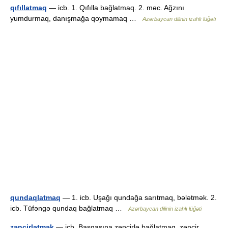
qıfıllatmaq
— icb. 1. Qıfılla bağlatmaq. 2. məc. Ağzını
yumdurmaq, danışmağa qoymamaq …
Azərbaycan dilinin izahlı lüğəti
qundaqlatmaq
— 1. icb. Uşağı qundağa sarıtmaq, bələtmək. 2.
icb. Tüfəngə qundaq bağlatmaq …
Azərbaycan dilinin izahlı lüğəti
zəncirlətmək
— icb. Başqasına zəncirlə bağlatmaq, zəncir